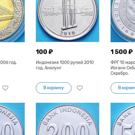
100 ₽
1 500 ₽
006 год.
Индонезия 1000 рупий 2010
ФРГ 10 маро
год. Анклунг
Иоганн Себ
Серебро.
В корзину
В корзи