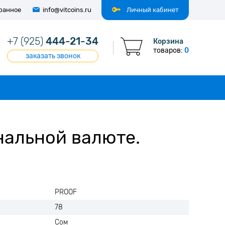
ранное
info@vitcoins.ru
Личный кабинет
+7 (925)
444-21-34
Корзина
товаров:
0
заказать звонок
нальной валюте.
PROOF
78
Сом