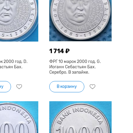
1 714 ₽
к 2000 год. D.
ФРГ 10 марок 2000 год. G.
астьян Бах.
Иоганн Себастьян Бах.
Серебро. В запайке.
ну
В корзину