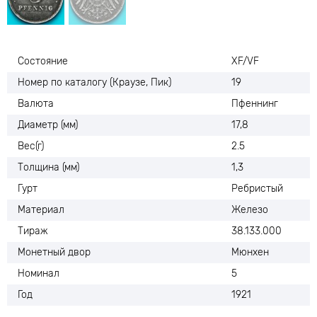
Состояние
XF/VF
Номер по каталогу (Краузе, Пик)
19
Валюта
Пфеннинг
Диаметр (мм)
17,8
Вес(г)
2.5
Толщина (мм)
1,3
Гурт
Ребристый
Материал
Железо
Тираж
38.133.000
Монетный двор
Мюнхен
Номинал
5
Год
1921