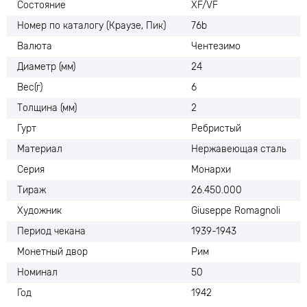
Состояние
XF/VF
Номер по каталогу (Краузе, Пик)
76b
Валюта
Чентезимо
Диаметр (мм)
24
Вес(г)
6
Толщина (мм)
2
Гурт
Ребристый
Материал
Нержавеющая сталь
Серия
Монархи
Тираж
26.450.000
Художник
Giuseppe Romagnoli
Период чекана
1939-1943
Монетный двор
Рим
Номинал
50
Год
1942