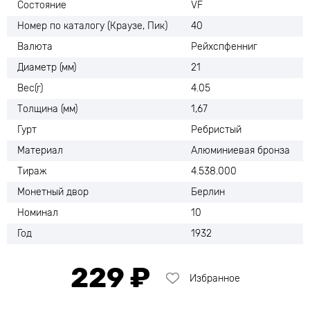
Состояние
VF
Номер по каталогу (Краузе, Пик)
40
Валюта
Рейхспфенниг
Диаметр (мм)
21
Вес(г)
4.05
Толщина (мм)
1,67
Гурт
Ребристый
Материал
Алюминиевая бронза
Тираж
4.538.000
Монетный двор
Берлин
Номинал
10
Год
1932
229 ₽
Избранное