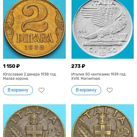
1 150 ₽
273 ₽
Югославия 2 динара 1938 год.
Италия 50 чентезимо 1939 год.
Малая корона.
XVIII. Магнитная.
В корзину
В корзину