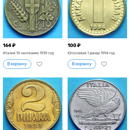
164 ₽
100 ₽
Италия 10 чентезимо 1939 год.
Югославия 1 динар 1994 год.
В корзину
В корзину