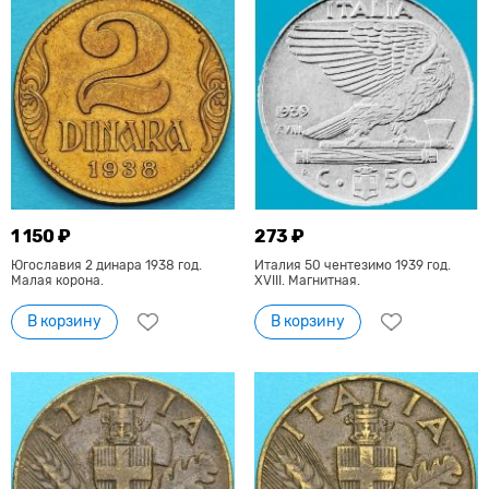
1 150 ₽
273 ₽
Югославия 2 динара 1938 год.
Италия 50 чентезимо 1939 год.
Малая корона.
XVIII. Магнитная.
В корзину
В корзину