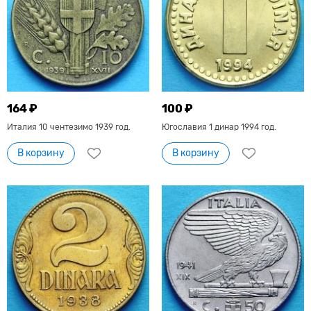
164 ₽
100 ₽
Италия 10 чентезимо 1939 год.
Югославия 1 динар 1994 год.
В корзину
В корзину