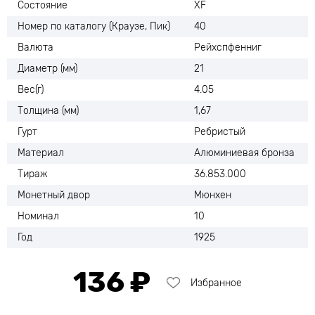
Состояние
XF
Номер по каталогу (Краузе, Пик)
40
Валюта
Рейхспфенниг
Диаметр (мм)
21
Вес(г)
4.05
Толщина (мм)
1,67
Гурт
Ребристый
Материал
Алюминиевая бронза
Тираж
36.853.000
Монетный двор
Мюнхен
Номинал
10
Год
1925
136 ₽
Избранное