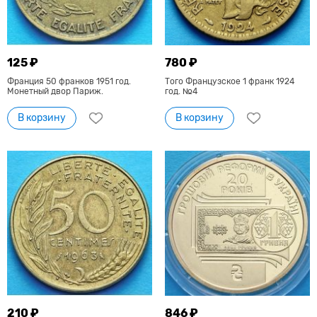
125 ₽
780 ₽
Франция 50 франков 1951 год.
Того Французское 1 франк 1924
Монетный двор Париж.
год. №4
В корзину
В корзину
210 ₽
846 ₽