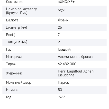
Состояние
aUNC/XF+
Номер по каталогу
939.1
(Краузе, Пик)
Валюта
Франк
Диаметр (мм)
25
Вес(г)
7
Толщина (мм)
2
Гурт
Гладкий
Материал
Алюминиевая бронза
Тираж
62 482 000
Henri Lagriffoul, Adrien
Художник
Dieudonné
Монетный двор
Париж
Номинал
50
Год
1963