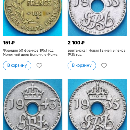
151 ₽
2 100 ₽
Франция 50 франков 1953 год.
Британская Новая Гвинея 3 пенса
Монетный двор Бомон-ле-Роже.
1935 год
В корзину
В корзину