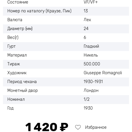
Состояние
VF/VF+
Номер по каталогу (Краузе, Пик)
13
Валюта
Лек
Диаметр (мм)
24
Вес(г)
6
Гурт
Гладкий
Материал
Никель
Тираж
500.000
Художник
Giuseppe Romagnoli
Период чекана
1930-1931
Монетный двор
Лондон
Номинал
1/2
Год
1930
1 420 ₽
Избранное