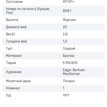
Состояние
XF/VF+
Номер по каталогу (Краузе,
808.1
Пик)
Валюта
Фартинг
Диаметр (мм)
20
Вес(г)
2.8
Толщина (мм)
1,3
Гурт
Гладкий
Материал
Бронза
Тираж
5.196.800
Edgar Bertram
Художник
MacKennal
Монетный двор
Лондон
Номинал
1
Год
1911