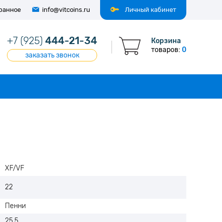
ранное
info@vitcoins.ru
Личный кабинет
+7 (925)
444-21-34
Корзина
товаров:
0
заказать звонок
XF/VF
22
Пенни
25,5