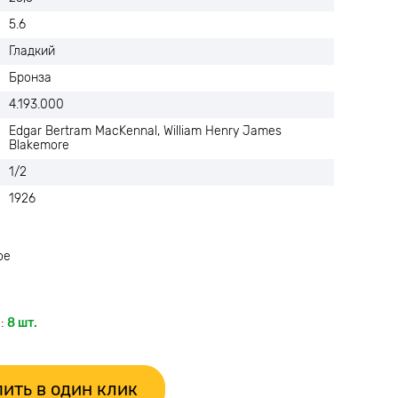
5.6
Гладкий
Бронза
4.193.000
Edgar Bertram MacKennal, William Henry James
Blakemore
1/2
1926
ое
:
8 шт.
ить в один клик