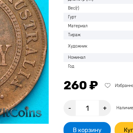
Вес(г)
Гурт
Материал
Тираж
Художник
Номинал
Год
260 ₽
Избранн
-
+
Наличие
В корзину
Куп