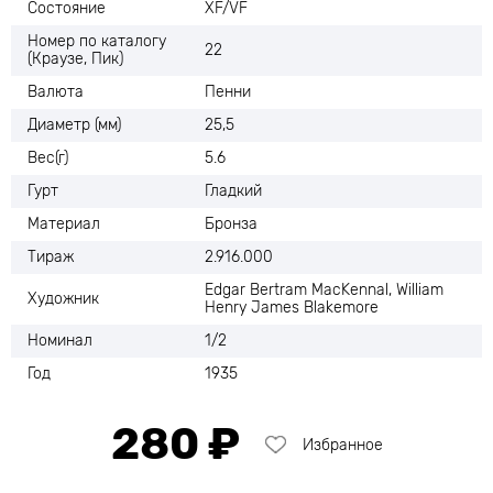
Состояние
XF/VF
Номер по каталогу
22
(Краузе, Пик)
Валюта
Пенни
Диаметр (мм)
25,5
Вес(г)
5.6
Гурт
Гладкий
Материал
Бронза
Тираж
2.916.000
Edgar Bertram MacKennal, William
Художник
Henry James Blakemore
Номинал
1/2
Год
1935
280 ₽
Избранное