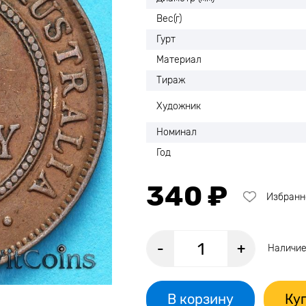
Вес(г)
Гурт
Материал
Тираж
Художник
Номинал
Год
340 ₽
Избранн
-
+
Наличие
В корзину
Куп