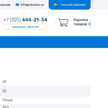
ранное
info@vitcoins.ru
Личный кабинет
+7 (925)
444-21-34
Корзина
товаров:
0
заказать звонок
XF
22
Пенни
25,5