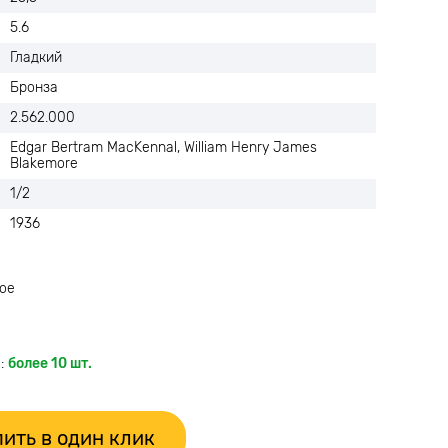
5.6
Гладкий
Бронза
2.562.000
Edgar Bertram MacKennal, William Henry James
Blakemore
1/2
1936
ое
:
более 10 шт.
ить в один клик