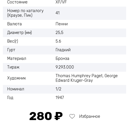
Состояние
ХF/VF
Номер по каталогу
41
(Краузе, Пик)
Валюта
Пенни
Диаметр (мм)
25,5
Вес(г)
5.6
Гурт
Гладкий
Материал
Бронза
Тираж
9.293.000
Thomas Humphrey Paget, George
Художник
Edward Kruger-Gray
Номинал
1/2
Год
1947
280 ₽
Избранное