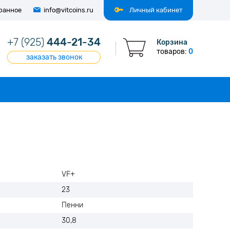
ранное
info@vitcoins.ru
Личный кабинет
+7 (925)
444-21-34
Корзина
товаров:
0
заказать звонок
VF+
23
Пенни
30,8