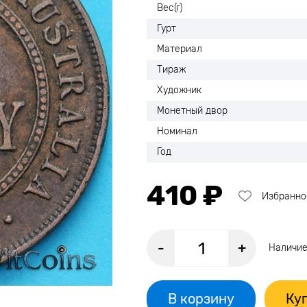
Вес(г)
Гурт
Материал
Тираж
Художник
Монетный двор
Номинал
Год
410 ₽
Избранно
-
+
Наличие
В корзину
Куп