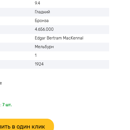
9.4
Гладкий
Бронза
4.656.000
Edgar Bertram MacKennal
Мельбурн
1
1924
е
:
7 шт.
ить в один клик