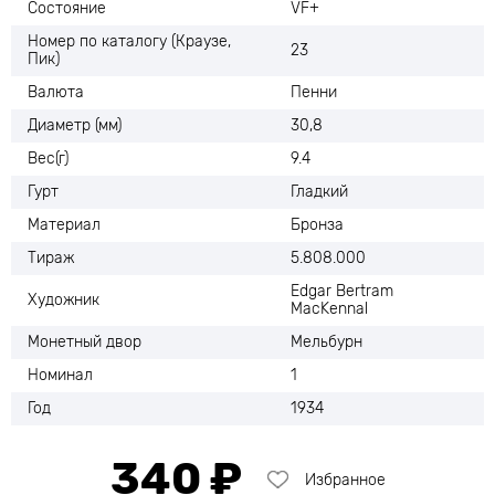
Состояние
VF+
Номер по каталогу (Краузе,
23
Пик)
Валюта
Пенни
Диаметр (мм)
30,8
Вес(г)
9.4
Гурт
Гладкий
Материал
Бронза
Тираж
5.808.000
Edgar Bertram
Художник
MacKennal
Монетный двор
Мельбурн
Номинал
1
Год
1934
340 ₽
Избранное