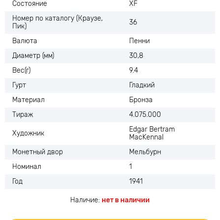
Состояние
XF
Номер по каталогу (Краузе,
36
Пик)
Валюта
Пенни
Диаметр (мм)
30,8
Вес(г)
9.4
Гурт
Гладкий
Материал
Бронза
Тираж
4.075.000
Edgar Bertram
Художник
MacKennal
Монетный двор
Мельбурн
Номинал
1
Год
1941
Наличие:
нет в наличии