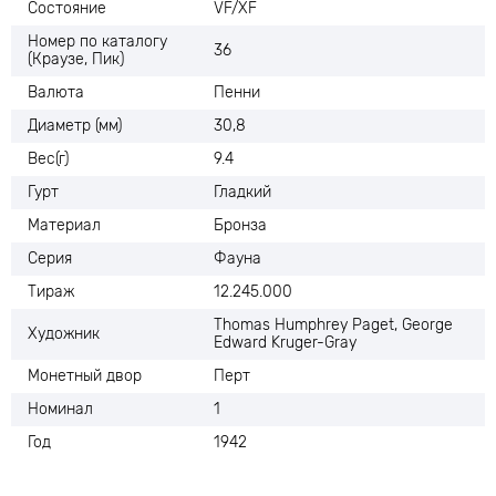
Состояние
VF/XF
Номер по каталогу
36
(Краузе, Пик)
Валюта
Пенни
Диаметр (мм)
30,8
Вес(г)
9.4
Гурт
Гладкий
Материал
Бронза
Серия
Фауна
Тираж
12.245.000
Thomas Humphrey Paget, George
Художник
Edward Kruger-Gray
Монетный двор
Перт
Номинал
1
Год
1942