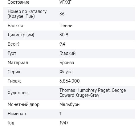
Состояние
VF/XF
Номер по каталогу
36
(Краузе, Пик)
Валюта
Пенни
Диаметр (мм)
30,8
Вес(г)
9.4
Гурт
Гладкий
Материал
Бронза
Серия
Фауна
Тираж
6.864.000
Thomas Humphrey Paget, George
Художник
Edward Kruger-Gray
Монетный двор
Мельбурн
Номинал
1
Год
1947