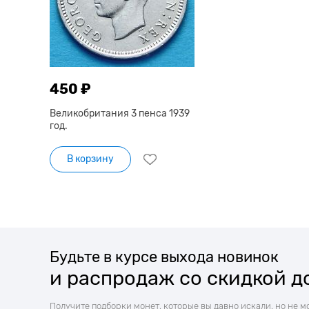
450 ₽
Великобритания 3 пенса 1939
год.
В корзину
Будьте в курсе выхода новинок
и распродаж со скидкой д
Получите подборки монет, которые вы давно искали, но не м