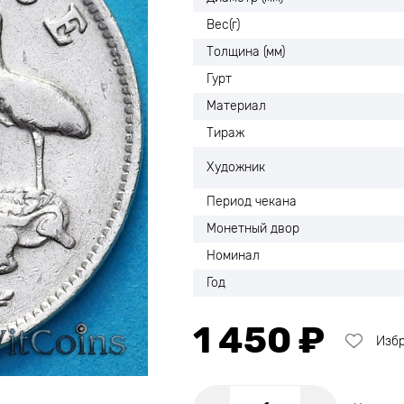
Вес(г)
Толщина (мм)
Гурт
Материал
Тираж
Художник
Период чекана
Монетный двор
Номинал
Год
1 450 ₽
Изб