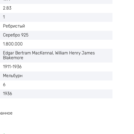
2.83
1
Ребристый
Серебро 925
1.800.000
Edgar Bertram MacKennal, William Henry James
Blakemore
1911-1936
Мельбурн
6
1936
ранное