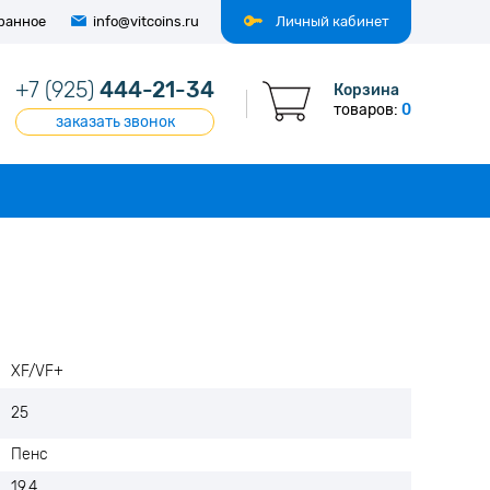
ранное
info@vitcoins.ru
Личный кабинет
+7 (925)
444-21-34
Корзина
товаров:
0
заказать звонок
XF/VF+
25
Пенс
19.4