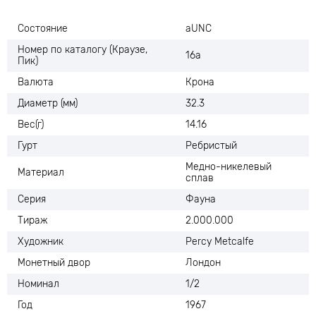
Состояние
aUNC
Номер по каталогу (Краузе,
16а
Пик)
Валюта
Крона
Диаметр (мм)
32.3
Вес(г)
14.16
Гурт
Ребристый
Медно-никелевый
Материал
сплав
Серия
Фауна
Тираж
2.000.000
Художник
Percy Metcalfe
Монетный двор
Лондон
Номинал
1/2
Год
1967