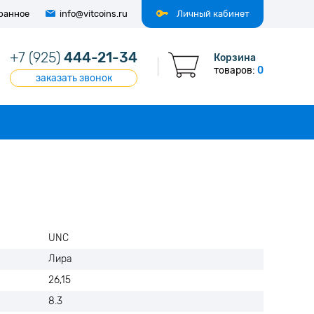
ранное
info@vitcoins.ru
Личный кабинет
+7 (925)
444-21-34
Корзина
товаров:
0
заказать звонок
UNC
Лира
26,15
8.3