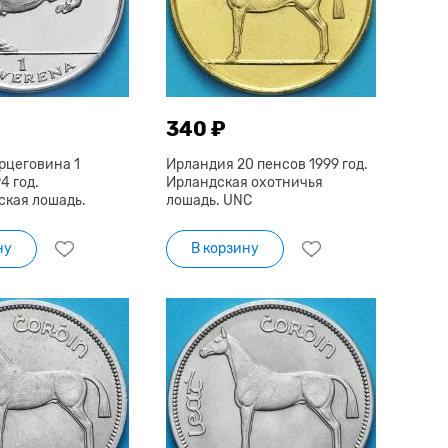
340 ₽
рцеговина 1
Ирландия 20 пенсов 1999 год.
4 год.
Ирландская охотничья
кая лошадь.
лошадь. UNC
ну
В корзину