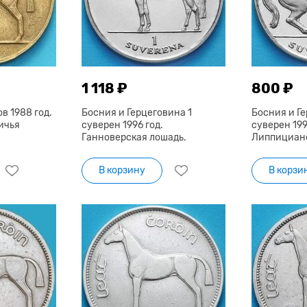
1 118 ₽
800 ₽
в 1988 год.
Босния и Герцеговина 1
Босния и Ге
ичья
суверен 1996 год.
суверен 199
Ганноверская лошадь.
Липпицианс
В корзину
В корзи