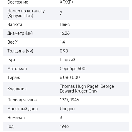
Состояние
XF/XF+
Номер по каталогу
7
(Краузе, Пик)
Валюта
Пенс
Диаметр (мм)
16.26
Вес(г)
1.4
Толщина (мм)
0.98
Гурт
Гладкий
Материал
Серебро 500
Тираж
6.080.000
Thomas Hugh Paget, George
Художник
Edward Kruger Gray
Период чекана
1937, 1946
Монетный двор
Лондон
Номинал
3
Год
1946