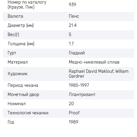
Номер по каталогу
939
(Краузе, Пик)
Валюта
Пенс
Диаметр (мм)
21.4
Вес(г)
5
Толщина (мм)
1.7
Гурт
Гладкий
Материал
Медно-никелевый сплав
Raphael David Maklouf, William
Художник
Gardner
Период чекана
1985-1997
Монетный двор
Ллантризант
Номинал
20
Технология чеканки
Proof
Год
1989