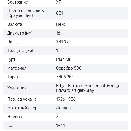
Состояние
XF
Номер по каталогу
831
(Краузе, Пик)
Валюта
Пенс
Диаметр (мм)
16
Вес(г)
1.4138
Толщина (мм)
1
Гурт
Гладкий
Материал
Серебро 500
Тираж
7.405.954
Edgar Bertram MacKennal, George
Художник
Edward Kruger-Gray
Период чекана
1926-1936
Монетный двор
Лондон
Номинал
3
Год
1934