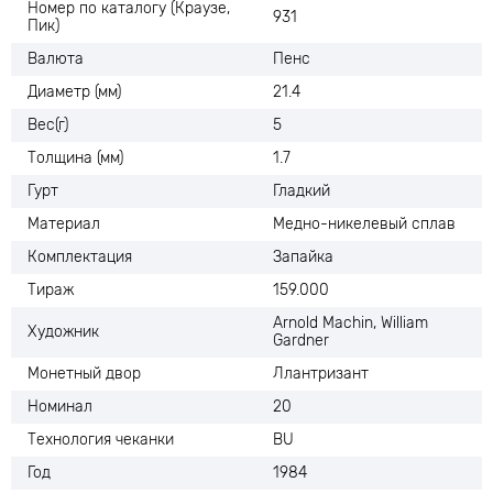
Номер по каталогу (Краузе,
931
Пик)
Валюта
Пенс
Диаметр (мм)
21.4
Вес(г)
5
Толщина (мм)
1.7
Гурт
Гладкий
Материал
Медно-никелевый сплав
Комплектация
Запайка
Тираж
159.000
Arnold Machin, William
Художник
Gardner
Монетный двор
Ллантризант
Номинал
20
Технология чеканки
BU
Год
1984