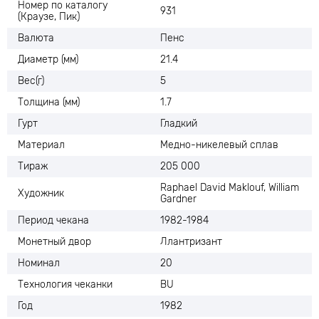
Номер по каталогу
931
(Краузе, Пик)
Валюта
Пенс
Диаметр (мм)
21.4
Вес(г)
5
Толщина (мм)
1.7
Гурт
Гладкий
Материал
Медно-никелевый сплав
Тираж
205 000
Raphael David Maklouf, William
Художник
Gardner
Период чекана
1982-1984
Монетный двор
Ллантризант
Номинал
20
Технология чеканки
BU
Год
1982