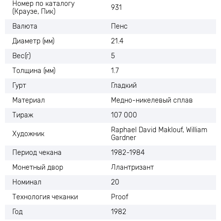
Номер по каталогу
931
(Краузе, Пик)
Валюта
Пенс
Диаметр (мм)
21.4
Вес(г)
5
Толщина (мм)
1.7
Гурт
Гладкий
Материал
Медно-никелевый сплав
Тираж
107 000
Raphael David Maklouf, William
Художник
Gardner
Период чекана
1982-1984
Монетный двор
Ллантризант
Номинал
20
Технология чеканки
Proof
Год
1982