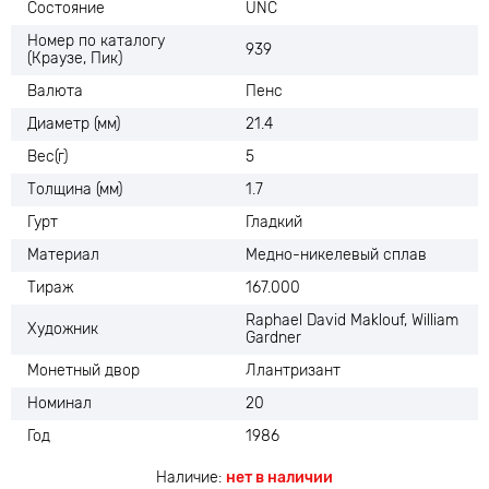
Состояние
UNC
Номер по каталогу
939
(Краузе, Пик)
Валюта
Пенс
Диаметр (мм)
21.4
Вес(г)
5
Толщина (мм)
1.7
Гурт
Гладкий
Материал
Медно-никелевый сплав
Тираж
167.000
Raphael David Maklouf, William
Художник
Gardner
Монетный двор
Ллантризант
Номинал
20
Год
1986
Наличие:
нет в наличии