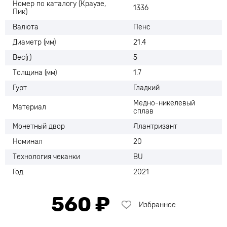
Номер по каталогу (Краузе,
1336
Пик)
Валюта
Пенс
Диаметр (мм)
21.4
Вес(г)
5
Толщина (мм)
1.7
Гурт
Гладкий
Медно-никелевый
Материал
сплав
Монетный двор
Ллантризант
Номинал
20
Технология чеканки
BU
Год
2021
560 ₽
Избранное