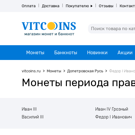
Оплата
Доставка
Покупателю
Отзывы
Контак
Монеты
Банкноты
Новинки
Акции
vitcoins.ru
Монеты
Допетровская Русь
Федор I Иван
Монеты периода прав
Иван III
Иван IV Грозный
Василий III
Федор I Иванович