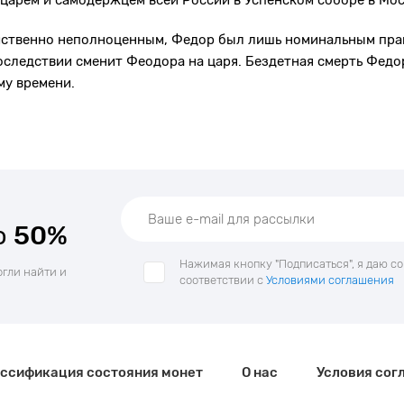
царем и самодержцем всей России в Успенском соборе в Моск
мственно неполноценным, Федор был лишь номинальным прав
оследствии сменит Феодора на царя. Бездетная смерть Фед
му времени.
о
50%
Нажимая кнопку "Подписаться", я даю с
огли найти и
соответствии с
Условиями соглашения
ссификация состояния монет
О нас
Условия сог