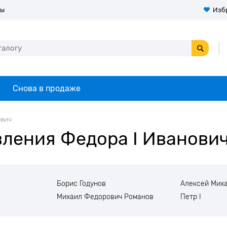
ты
Изб
Снова в продаже
ович
ления Федора I Иванови
Борис Годунов
Алексей Мих
Михаил Федорович Романов
Петр I