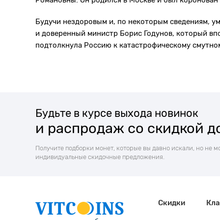
Романовны. Он родился в Москве и был коронован 
Будучи нездоровым и, по некоторым сведениям, у
и доверенный министр Борис Годунов, который вп
подтолкнула Россию к катастрофическому смутно
Будьте в курсе выхода новинок
и распродаж со скидкой д
Получите подборки монет, которые вы давно искали, но не м
индивидуальные скидочные предложения.
Скидки
Кла