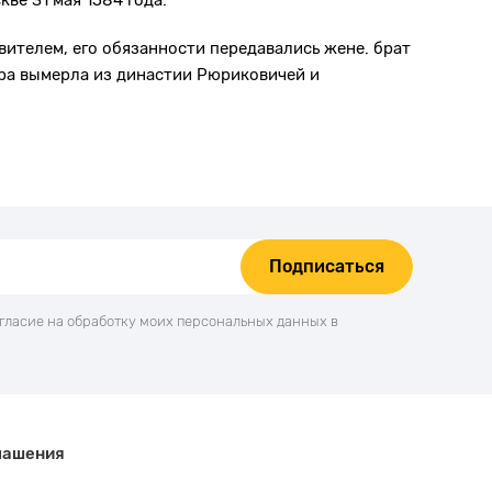
ве 31 мая 1584 года.
ителем, его обязанности передавались жене. брат
ора вымерла из династии Рюриковичей и
Подписаться
огласие на обработку моих персональных данных в
лашения