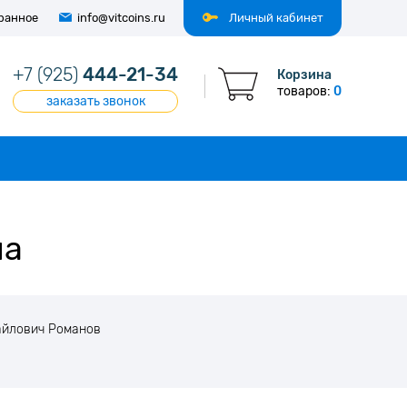
ранное
info@vitcoins.ru
Личный кабинет
+7 (925)
444-21-34
Корзина
товаров:
0
заказать звонок
ча
айлович Романов