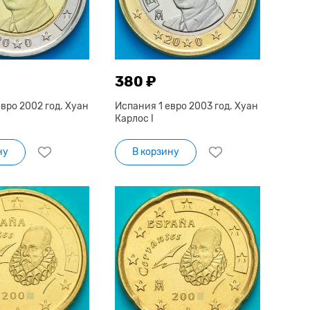
380 ₽
вро 2002 год. Хуан
Испания 1 евро 2003 год. Хуан
Карлос I
ну
В корзину