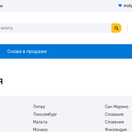
ты
Изб
Снова в продаже
я
Литва
Сан Марино
Люксембург
Словакия
Мальта
Словения
Монако
Финляндия