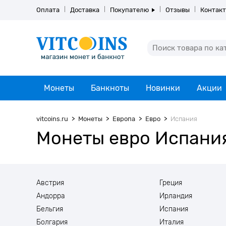
Оплата
Доставка
Покупателю
Отзывы
Контак
Монеты
Банкноты
Новинки
Акции
vitcoins.ru
Монеты
Европа
Евро
Испания
Монеты евро Испани
Австрия
Греция
Андорра
Ирландия
Бельгия
Испания
Болгария
Италия