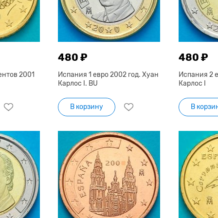
480 ₽
480 ₽
ентов 2001
Испания 1 евро 2002 год. Хуан
Испания 2 е
Карлос I. BU
Карлос I
В корзину
В корзи