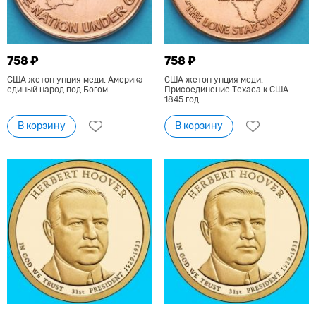
758 ₽
758 ₽
США жетон унция меди. Америка -
США жетон унция меди.
единый народ под Богом
Присоединение Техаса к США
1845 год
В корзину
В корзину