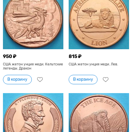
950 ₽
815 ₽
США жетон унция меди. Кельтские
США жетон унция меди. Лев.
легенды. Дракон
В корзину
В корзину