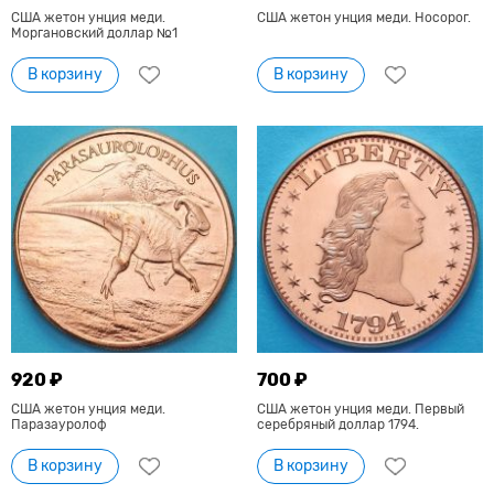
США жетон унция меди.
США жетон унция меди. Носорог.
Моргановский доллар №1
В корзину
В корзину
920 ₽
700 ₽
США жетон унция меди.
США жетон унция меди. Первый
Паразауролоф
серебряный доллар 1794.
В корзину
В корзину