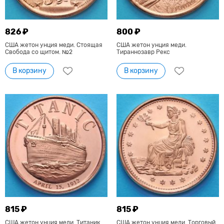
826 ₽
800 ₽
США жетон унция меди. Стоящая
США жетон унция меди.
Свобода со щитом. №2
Тираннозавр Рекс
В корзину
В корзину
815 ₽
815 ₽
США жетон унция меди. Титаник
США жетон унция меди. Торговый