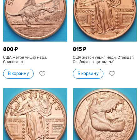
800 ₽
815 ₽
США жетон унция меди.
США жетон унция меди. Стоящая
Спинозавр.
Свобода со щитом. №1
В корзину
В корзину