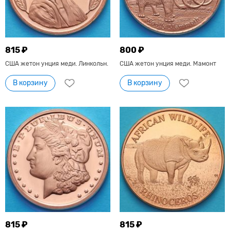
815 ₽
800 ₽
США жетон унция меди. Линкольн.
США жетон унция меди. Мамонт
В корзину
В корзину
815 ₽
815 ₽