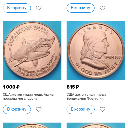
В корзину
В корзину
1 000 ₽
815 ₽
США жетон унция меди. Акула
США жетон унция меди.
периода мегалодона.
Бенджамин Франклин.
В корзину
В корзину