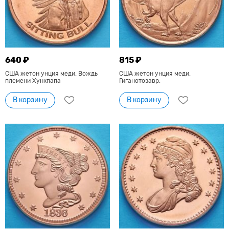
640 ₽
815 ₽
США жетон унция меди. Вождь
США жетон унция меди.
племени Хункпапа
Гиганотозавр.
В корзину
В корзину