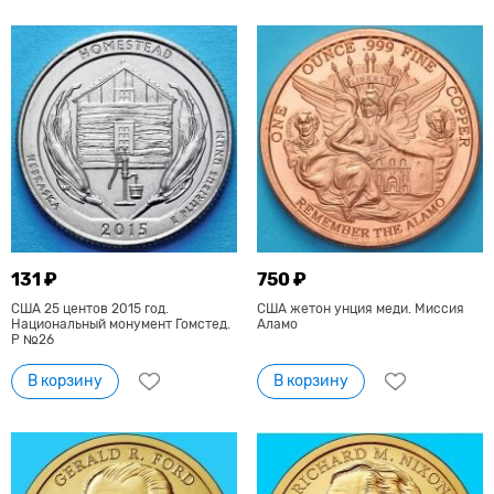
131 ₽
750 ₽
США 25 центов 2015 год.
США жетон унция меди. Миссия
Национальный монумент Гомстед.
Аламо
Р №26
В корзину
В корзину