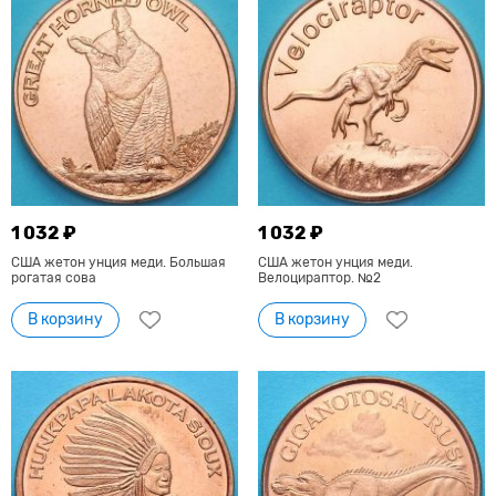
1 032 ₽
1 032 ₽
США жетон унция меди. Большая
США жетон унция меди.
рогатая сова
Велоцираптор. №2
В корзину
В корзину