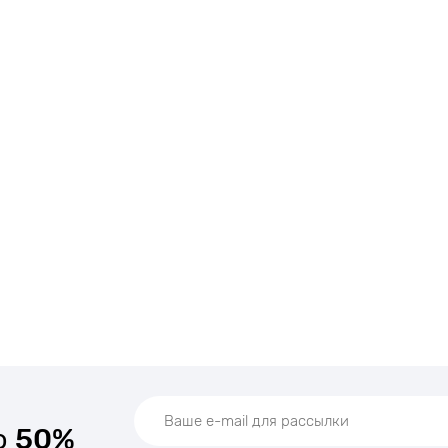
о
50%