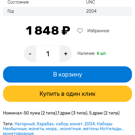
Состояние
UNC
Год
2004
1 848 ₽
Избранное
-
+
Наличие:
6 шт.
В корзину
Купить в один клик
Номинал-50 лума (2 типа),1 драм (3 типа), 5 драм (2 типа)
Теги:
Нагорный
Карабах
набор
монет
2004
Наборы
Нeoбычные
монеты
мира
монетные
жетоны Нотгельды
монетовидные