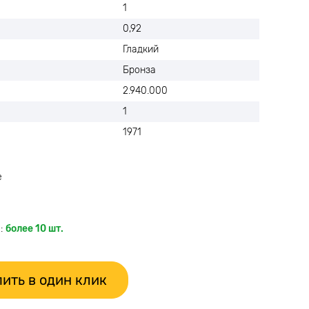
1
0,92
Гладкий
Бронза
2.940.000
1
1971
е
:
более 10 шт.
ить в один клик