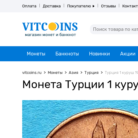
Оплата
Доставка
Покупателю
Отзывы
Контак
Монеты
Банкноты
Новинки
Акции
vitcoins.ru
Монеты
Азия
Турция
Турция 1 куруш 19
Монета Турции 1 куру