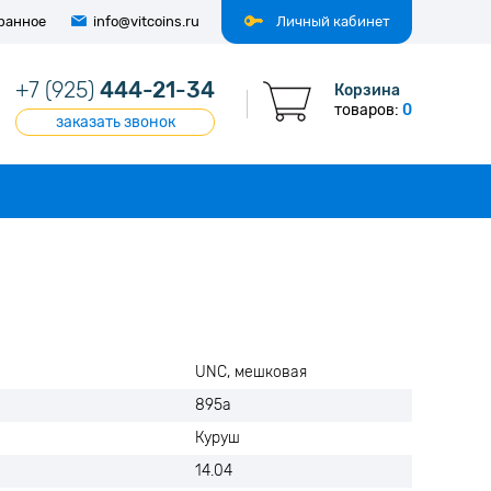
ранное
info@vitcoins.ru
Личный кабинет
+7 (925)
444-21-34
Корзина
товаров:
0
заказать звонок
UNC, мешковая
895а
Куруш
14.04