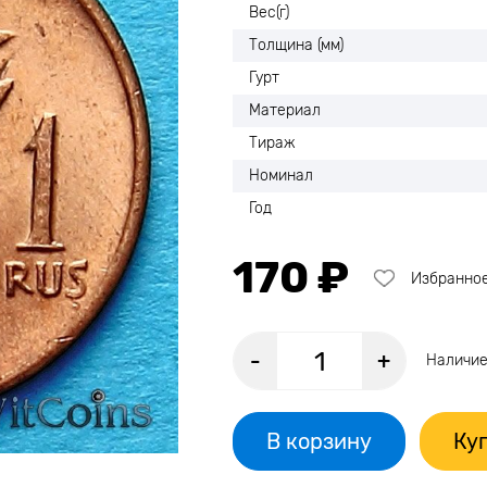
Вес(г)
Толщина (мм)
Гурт
Материал
Тираж
Номинал
Год
170 ₽
Избранно
-
+
Наличие
В корзину
Куп