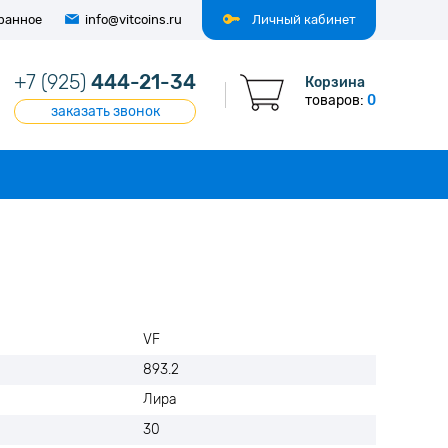
ранное
info@vitcoins.ru
Личный кабинет
+7 (925)
444-21-34
Корзина
товаров:
0
заказать звонок
VF
893.2
Лира
30