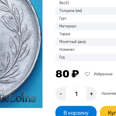
Вес(г)
Толщина (мм)
Гурт
Материал
Тираж
Монетный двор
Номинал
Год
80 ₽
Избранное
-
+
Наличие
В корзину
Куп