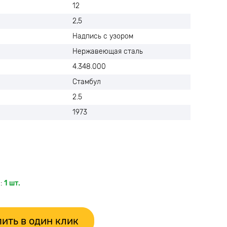
12
2,5
Надпись с узором
Нержавеющая сталь
4.348.000
Стамбул
2.5
1973
:
1 шт.
ить в один клик