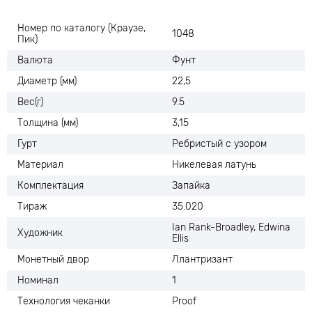
Номер по каталогу (Краузе,
1048
Пик)
Валюта
Фунт
Диаметр (мм)
22,5
Вес(г)
9.5
Толщина (мм)
3,15
Гурт
Ребристый с узором
Материал
Никелевая латунь
Комплектация
Запайка
Тираж
35.020
Ian Rank-Broadley, Edwina
Художник
Ellis
Монетный двор
Ллантризант
Номинал
1
Технология чеканки
Proof