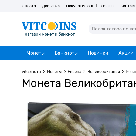
Оплата
Доставка
Покупателю
Отзывы
Контак
Монеты
Банкноты
Новинки
Акции
vitcoins.ru
Монеты
Европа
Великобритания
Велик
Монета Великобритан