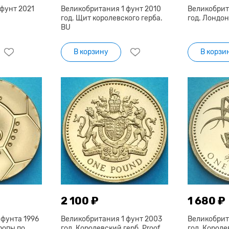
фунт 2021
Великобритания 1 фунт 2010
Великобрит
год. Щит королевского герба.
год. Лондон
BU
В корзину
В корзи
2 100 ₽
1 680 ₽
фунта 1996
Великобритания 1 фунт 2003
Великобрит
ропы по
год. Королевский герб. Proof
год. Короле