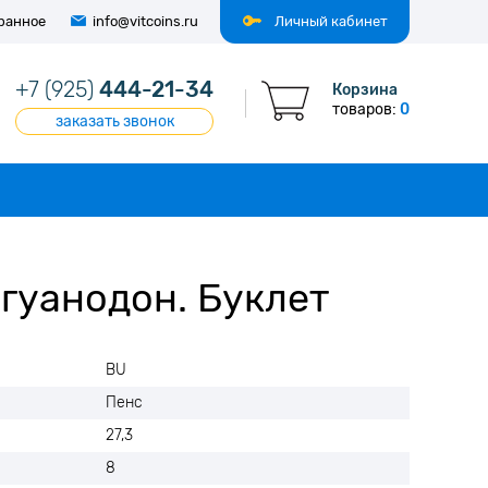
ранное
info@vitcoins.ru
Личный кабинет
+7 (925)
444-21-34
Корзина
товаров:
0
заказать звонок
гуанодон. Буклет
BU
Пенс
27,3
8