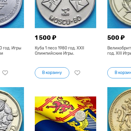
1 500 ₽
500 ₽
0 год. Игры
Куба 1 песо 1980 год. XXII
Великобрит
ли
Олимпийские Игры.
год. XIII И
В корзину
В корзи