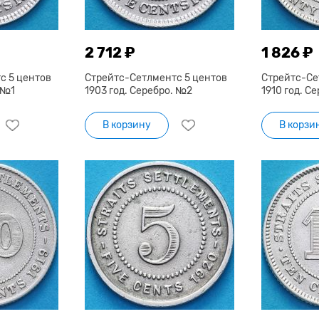
2 712 ₽
1 826 ₽
с 5 центов
Стрейтс-Сетлментс 5 центов
Стрейтс-Се
 №1
1903 год. Серебро. №2
1910 год. С
В корзину
В корзи