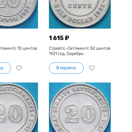
1 615 ₽
тлментс 10 центов
Стрейтс-Сетлментс 50 центов
1921 год. Серебро.
ну
В корзину