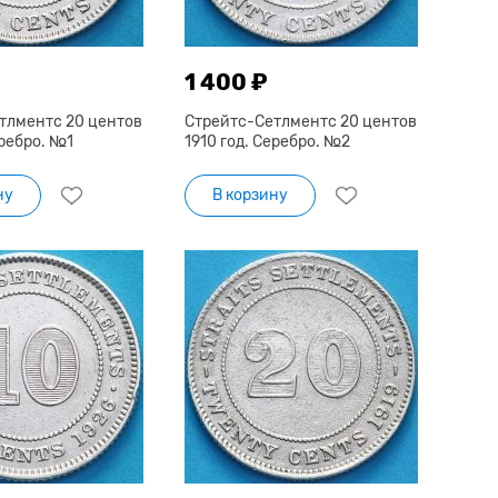
1 400 ₽
тлментс 20 центов
Стрейтс-Сетлментс 20 центов
еребро. №1
1910 год. Серебро. №2
ну
В корзину