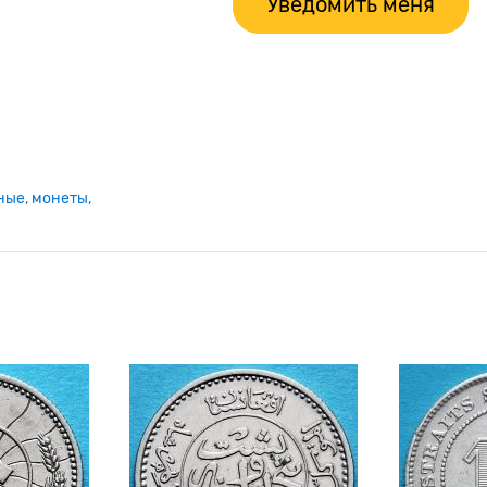
Уведомить меня
ные
монеты