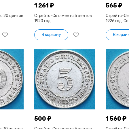
1 261 ₽
565 ₽
с 20 центов
Стрейтс-Сетлментс 5 центов
Стрейтс-Се
1920 год.
1926 год. С
В корзину
В корзи
500 ₽
1 560 ₽
с 10 центов
Стрейтс-Сетлментс 5 центов
Стрейтс-Се