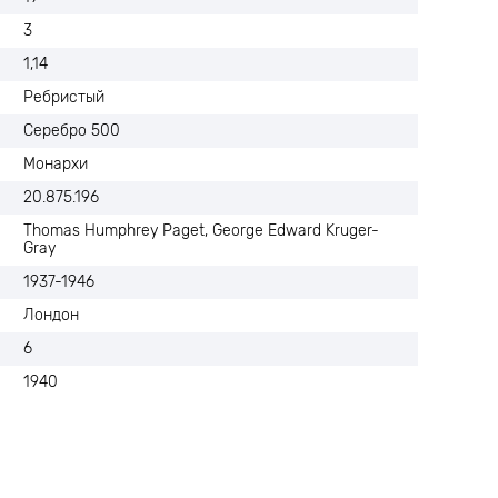
3
1,14
Ребристый
Серебро 500
Монархи
20.875.196
Thomas Humphrey Paget, George Edward Kruger-
Gray
1937-1946
Лондон
6
1940