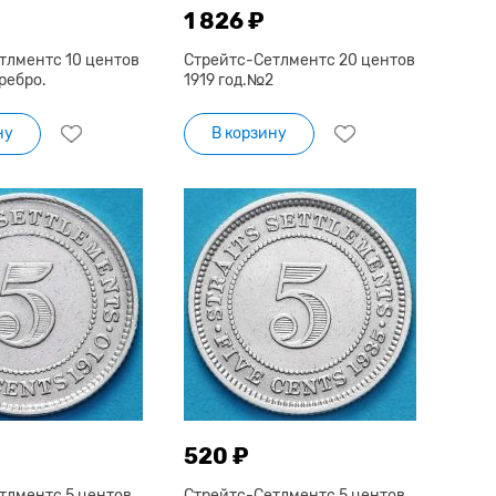
1 826 ₽
тлментс 10 центов
Стрейтс-Сетлментс 20 центов
еребро.
1919 год.№2
ну
В корзину
520 ₽
тлментс 5 центов
Стрейтс-Сетлментс 5 центов