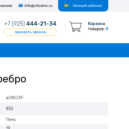
ранное
info@vitcoins.ru
Личный кабинет
+7 (925)
444-21-34
Корзина
товаров:
0
заказать звонок
ребро
aUNC/XF
852
Пенс
19