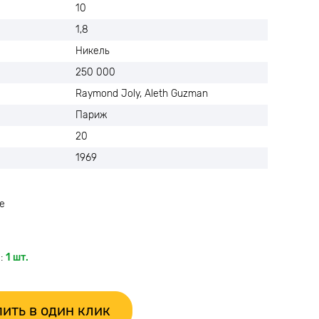
10
1,8
Никель
250 000
Raymond Joly, Aleth Guzman
Париж
20
1969
е
:
1 шт.
ить в один клик