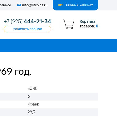
ранное
info@vitcoins.ru
Личный кабинет
+7 (925)
444-21-34
Корзина
товаров:
0
заказать звонок
69 год.
aUNC
6
Франк
28,3