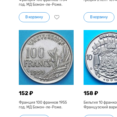
год. МД Бомон-ле-Роже.
В корзину
В корзину
152 ₽
158 ₽
Франция 100 франков 1955
Бельгия 10 франков
год. МД Бомон-ле-Роже.
Французский вар