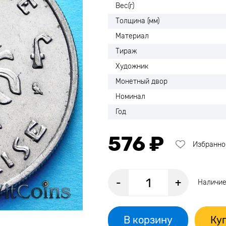
Вес(г)
Толщина (мм)
Материал
Тираж
Художник
Монетный двор
Номинал
Год
576 ₽
Избранно
-
+
Наличие
В корзину
Куп