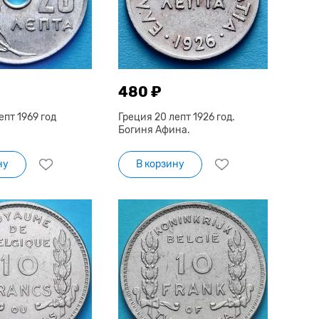
480 ₽
епт 1969 год
Греция 20 лепт 1926 год.
Богиня Афина.
ну
В корзину