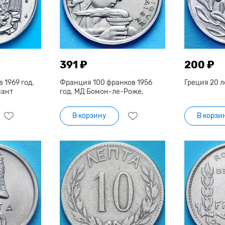
391 ₽
200 ₽
 1969 год.
Франция 100 франков 1956
Греция 20 л
иант
год. МД Бомон-ле-Роже.
В корзину
В корзи