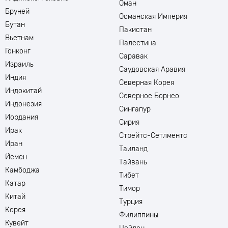
Оман
Бруней
Османская Империя
Бутан
Пакистан
Вьетнам
Палестина
Гонконг
Саравак
Израиль
Саудовская Аравия
Индия
Северная Корея
Индокитай
Северное Борнео
Индонезия
Сингапур
Иордания
Сирия
Ирак
Стрейтс-Сетлментс
Иран
Таиланд
Йемен
Тайвань
Камбоджа
Тибет
Катар
Тимор
Китай
Турция
Корея
Филиппины
Кувейт