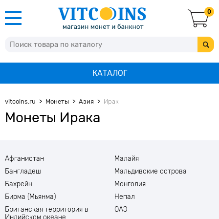
0
КАТАЛОГ
vitcoins.ru
Монеты
Азия
Ирак
Монеты Ирака
Афганистан
Малайя
Бангладеш
Мальдивские острова
Бахрейн
Монголия
Бирма (Мьянма)
Непал
Британская территория в
ОАЭ
Индийском океане