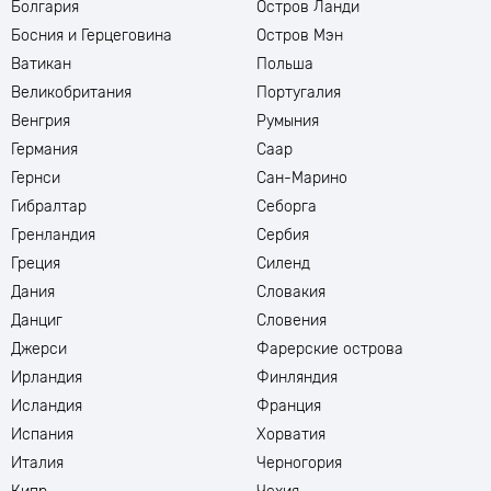
Болгария
Остров Ланди
Босния и Герцеговина
Остров Мэн
Ватикан
Польша
Великобритания
Португалия
Венгрия
Румыния
Германия
Саар
Гернси
Сан-Марино
Гибралтар
Себорга
Гренландия
Сербия
Греция
Силенд
Дания
Словакия
Данциг
Словения
Джерси
Фарерские острова
Ирландия
Финляндия
Исландия
Франция
Испания
Хорватия
Италия
Черногория