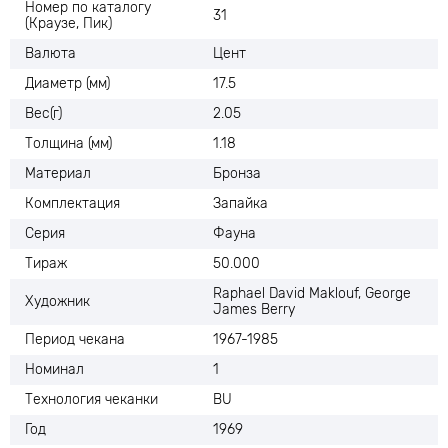
Номер по каталогу
31
(Краузе, Пик)
Валюта
Цент
Диаметр (мм)
17.5
Вес(г)
2.05
Толщина (мм)
1.18
Материал
Бронза
Комплектация
Запайка
Серия
Фауна
Тираж
50.000
Raphael David Maklouf, George
Художник
James Berry
Период чекана
1967-1985
Номинал
1
Технология чеканки
BU
Год
1969