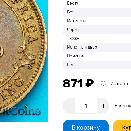
Вес(г)
Гурт
Материал
Серия
Тираж
Монетный двор
Номинал
Год
871 ₽
Избранно
-
+
Наличие
В корзину
Куп