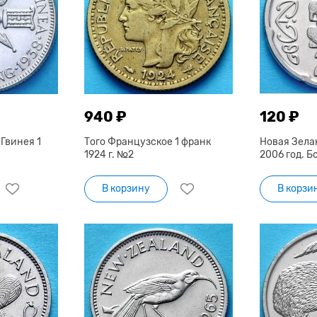
940 ₽
120 ₽
Гвинея 1
Того Французское 1 франк
Новая Зела
1924 г. №2
2006 год. Б
В корзину
В корзи