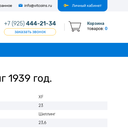
ранное
info@vitcoins.ru
Личный кабинет
+7 (925)
444-21-34
Корзина
товаров:
0
заказать звонок
 1939 год.
XF
23
Шиллинг
23,6