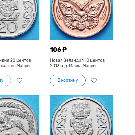
106 ₽
ндия 20 центов
Новая Зеландия 10 центов
ожество Маори.
2013 год. Маска Маори.
ну
В корзину