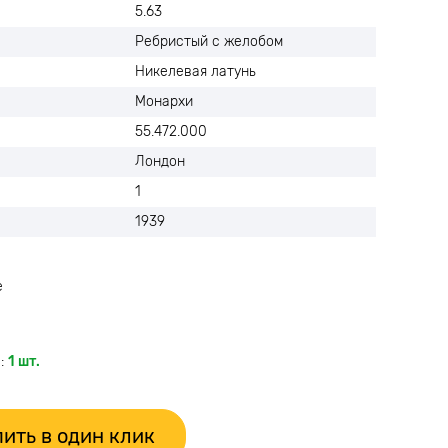
5.63
Ребристый с желобом
Никелевая латунь
Монархи
55.472.000
Лондон
1
1939
е
:
1 шт.
ить в один клик