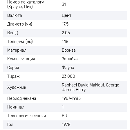
Номер по каталогу
31
(Краузе, Пик)
Валюта
Цент
Диаметр (мм)
17.5
Вес(г)
2.05
Толщина (мм)
1.18
Материал
Бронза
Комплектация
Запайка
Серия
Фауна
Тираж
23.000
Raphael David Maklouf, George
Художник
James Berry
Период чекана
1967-1985
Номинал
1
Технология чеканки
BU
Год
1978