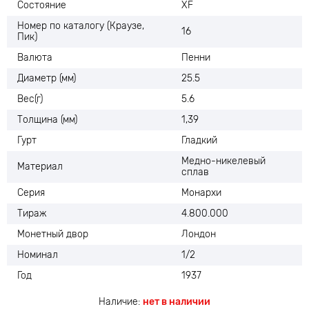
Состояние
XF
Номер по каталогу (Краузе,
16
Пик)
Валюта
Пенни
Диаметр (мм)
25.5
Вес(г)
5.6
Толщина (мм)
1,39
Гурт
Гладкий
Медно-никелевый
Материал
сплав
Серия
Монархи
Тираж
4.800.000
Монетный двор
Лондон
Номинал
1/2
Год
1937
Наличие:
нет в наличии