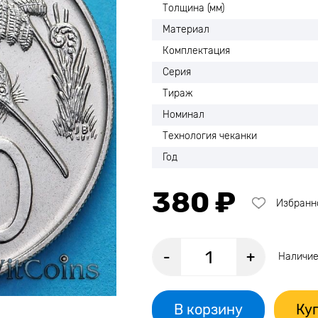
Толщина (мм)
Материал
Комплектация
Серия
Тираж
Номинал
Технология чеканки
Год
380 ₽
Избранн
-
+
Наличие
В корзину
Куп