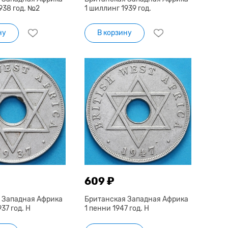
938 год. №2
1 шиллинг 1939 год.
ну
В корзину
609 ₽
 Западная Африка
Британская Западная Африка
37 год. Н
1 пенни 1947 год. H