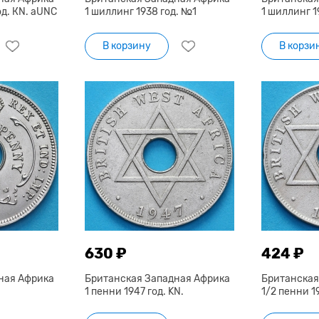
од. КN. aUNC
1 шиллинг 1938 год. №1
1 шиллинг 1
В корзину
В корзи
630 ₽
424 ₽
ная Африка
Британская Западная Африка
Британская
.
1 пенни 1947 год. KN.
1/2 пенни 19