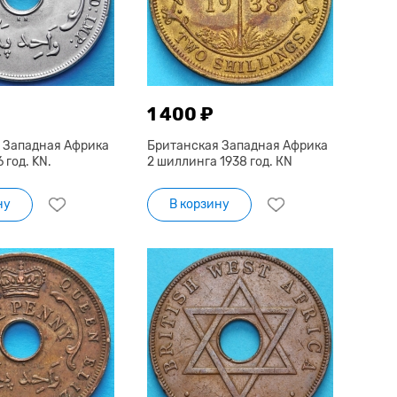
1 400 ₽
 Западная Африка
Британская Западная Африка
 год. KN.
2 шиллинга 1938 год. КN
ну
В корзину