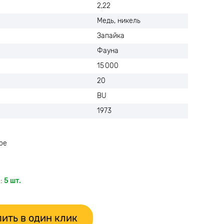
2,22
Медь, никель
Запайка
Фауна
15 000
20
BU
1973
ое
:
5 шт.
ить в один клик