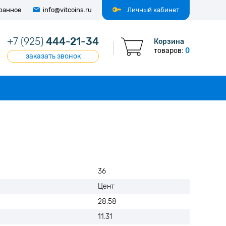
ранное
info@vitcoins.ru
Личный кабинет
+7 (925)
444-21-34
Корзина
товаров:
0
заказать звонок
U
36
Цент
28,58
11.31