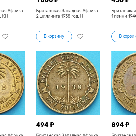
ная Африка
Британская Западная Африка
Британская
. КН
2 шиллинга 1938 год. Н
1 пенни 194
В корзину
В корзи
494 ₽
894 ₽
ная Африка
Британская Западная Африка
Британская