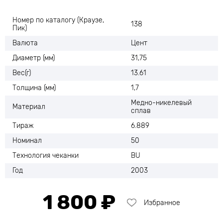
Номер по каталогу (Краузе,
138
Пик)
Валюта
Цент
Диаметр (мм)
31,75
Вес(г)
13.61
Толщина (мм)
1,7
Медно-никелевый
Материал
сплав
Тираж
6.889
Номинал
50
Технология чеканки
BU
Год
2003
1 800 ₽
Избранное