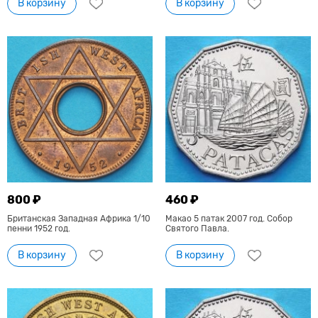
В корзину
В корзину
800 ₽
460 ₽
Британская Западная Африка 1/10
Макао 5 патак 2007 год. Собор
пенни 1952 год.
Святого Павла.
В корзину
В корзину