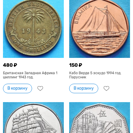
480 ₽
150 ₽
Британская Западная Африка 1
Кабо Верде 5 эскудо 1994 год.
шиллинг 1943 год.
Парусник
В корзину
В корзину