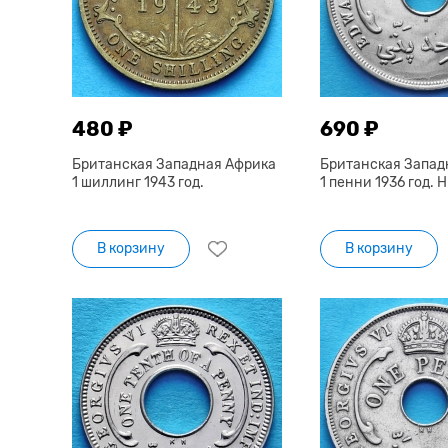
480 ₽
690 ₽
Британская Западная Африка
Британская Запад
1 шиллинг 1943 год.
1 пенни 1936 год. Н
В корзину
В корзину