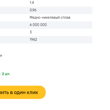
1.4
0,96
Медно-никелевый сплав
6 000 000
3
1962
ое
:
2 шт.
ить в один клик