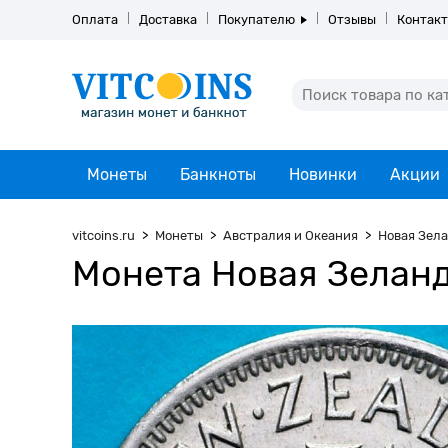
Оплата
Доставка
Покупателю
Отзывы
Контак
Монеты
Банкноты
Новинки
Акции
vitcoins.ru
Монеты
Австралия и Океания
Новая Зел
Монета Новая Зеланди