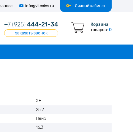
ранное
info@vitcoins.ru
Личный кабинет
+7 (925)
444-21-34
Корзина
товаров:
0
заказать звонок
XF
25.2
Пенс
16,3