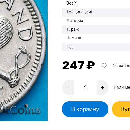
Вес(г)
Толщина (мм)
Материал
Тираж
Номинал
Год
247 ₽
Избранн
-
+
Наличие
В корзину
Куп